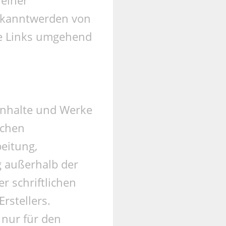
Bekanntwerden von
ge Links umgehend
 Inhalte und Werke
schen
beitung,
g außerhalb der
r schriftlichen
rstellers.
 nur für den