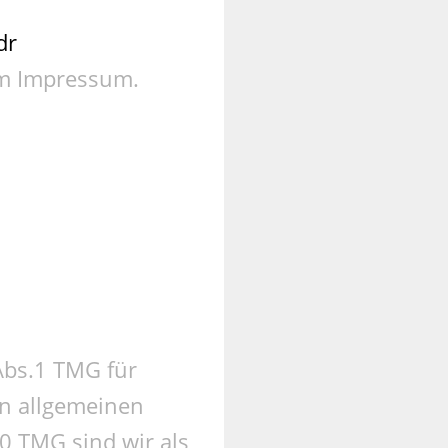
dr
im Impressum.
Abs.1 TMG für
en allgemeinen
10 TMG sind wir als