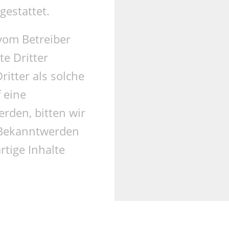
gestattet.
 vom Betreiber
e Dritter
itter als solche
 eine
rden, bitten wir
 Bekanntwerden
tige Inhalte